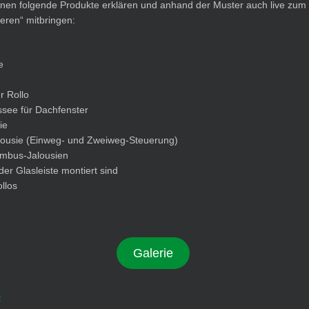
nen folgende Produkte erklären und anhand der Muster auch live zum
eren“ mitbringen:
e
r Rollo
issee für Dachfenster
ie
lousie (Einweg- und Zweiweg-Steuerung)
ambus-Jalousien
 der Glasleiste montiert sind
llos
Galerie
z