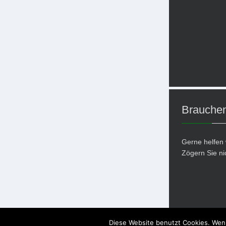
Brauchen
Gerne helfen 
Zögern Sie ni
Diese Website benutzt Cookies. Wenn
Copyright © 20