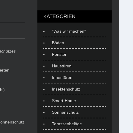
KATEGORIEN
"Was wir machen"
Böden
schutzes.
Fenster
Haustüren
erten
Innentüren
Insektenschutz
hl)
Smart-Home
Sonnenschutz
Sonnenschutz
Terassenbeläge