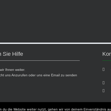
 Sie Hilfe
Kon
wir Ihnen weiter.
cht uns Anzurufen oder uns eine Email zu senden
841
 du die Website weiter nutzt, gehen wir von deinem Einverständnis au
24. All rights reserved