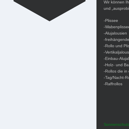
Wir können Ih
und „ausprobi
-Plissee
-Wabenplisse
-Alujalousien
-freihängende
-Rollo und Pl
-Vertikaljalous
-Einbau-Aluja
-Holz- und B
-Rollos die in
-Tag/Nacht-Ro
-Raffrollos
Sonnenschut