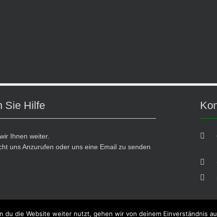
 Sie Hilfe
Kon
wir Ihnen weiter.
cht uns Anzurufen oder uns eine Email zu senden
841
 du die Website weiter nutzt, gehen wir von deinem Einverständnis au
24. All rights reserved