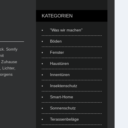
KATEGORIEN
"Was wir machen"
Böden
ück. Somfy
Fenster
it
r Zuhause
Haustüren
 Lichter,
morgens
Innentüren
Insektenschutz
Smart-Home
Sonnenschutz
Terassenbeläge