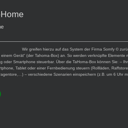
-Home
me
e
Wir greifen hierzu auf das System der Firma Somfy © zur
 in einem Gerät“ (der Tahoma-Box) an. So werden verknüpfte Elemente m
g oder Smartphone steuerbar. Über die TaHoma-Box können Sie: – Ih
tphone, Tablet oder einer Fernbedienung steuern (Rollläden, Raffstore,
ragentore,…) – verschiedene Szenarien einspeichern (z.B. um 6 Uhr 