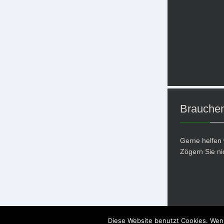
Brauchen
Gerne helfen 
Zögern Sie ni
Diese Website benutzt Cookies. Wenn
Copyright © 20