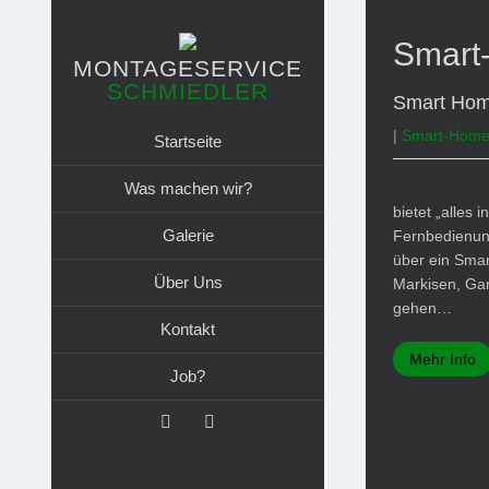
Smart
MONTAGESERVICE
SCHMIEDLER
Smart Ho
|
Smart-Hom
Startseite
Was machen wir?
bietet „alles
Galerie
Fernbedienun
über ein Smar
Über Uns
Markisen, Ga
gehen…
Kontakt
Mehr Info
Job?